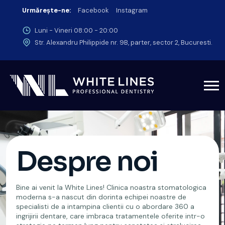
Urmărește-ne:
Facebook
Instagram
Luni - Vineri 08:00 - 20:00
Str. Alexandru Philippide nr. 9B, parter, sector 2, Bucuresti.
Despre noi
Bine ai venit la White Lines! Clinica noastra stomatologica
moderna s-a nascut din dorinta echipei noastre de
specialisti de a intampina clientii cu o abordare 360 a
ingrijirii dentare, care imbraca tratamentele oferite intr-o